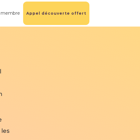
e membre
Appel découverte offert
l
n
e
 les